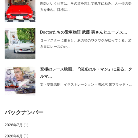
医師という仕事は、その道を志して勉学に励み、人一倍の努
力を重ね、目標に…
Doctorたちの愛車物語 武藤 実さんとユーノス…
ロードスターに乗ると、あの頃のワクワクが戻ってくる。若
き日にレースのた…
究極のレース映画、『栄光のル・マン』に見る、ク
ルマ…
文・夢野忠則 イラストレーション・溝呂木 陽ブラッド・…
バックナンバー
2026年7月
(1)
2026年6月
(1)