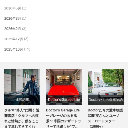
2026年5月
(1)
2026年3月
(1)
2026年2月
(3)
2025年12月
(2)
2025年10月
(15)
連載記事
Doctor’s Garage Life
Doctorたちの愛車物語
クルマ“粋人”に聞く 近
Doctor’s Garage Life
Doctorたちの愛車物語
クルマ粋人に聞く
連載記事
連載記事
藤真彦「クルマへの憧
〜ガレージのある風
武藤 実さんとユーノ
れと情熱が、僕をここ
景〜 米国のデザートラ
ス・ロードスター
まで連れてきてくれ
リーで活躍した“フ…
（1996y）