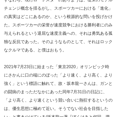
チェンジ概念を揺るがし、スポーツカーにおける「進化」
の真実はどこにあるのか、という根源的な問いを投げかけ
た。スポーツカーの栄誉が速度競争における勝利者にのみ
与えられるという退屈な速度主義への、それは勇気ある孤
独な反抗であった。そのようなものとして、それはロック
なクルマである、と僕はおもう。
2021年7月23日に始まった「東京2020」オリンピック時
にさかんに口の端にのぼった「より速く、より高く、より
強く」という標語に触れて、故・坂本龍一さんは、ガンと
の闘病のまっただなかにあった同年7月31日の日記に、
「より高く、より速くという競い合いに熱狂するというの
は、優生思想に極めて近い。そうでない社会を目指した
い」と書きつけている(坂本龍一著『ぼくはあと何回、満