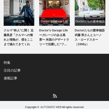
連載記事
Doctor’s Garage Life
Doctorたちの愛車物語
連
粋人”に聞く 近
Doctor’s Garage Life
Doctorたちの愛車物語
究極のレ
マ粋人に聞く
連載記事
連載記事
「クルマへの憧
〜ガレージのある風
武藤 実さんとユーノ
『栄光の
熱が、僕をここ
景〜 米国のデザートラ
ス・ロードスター
見る、ク
れてきてくれ
リーで活躍した“フ…
（1996y）
ではの密
特集
注目の記事
連載記事
RSS
Copyright ©
AUTOMATE WEB
All rights reserved.