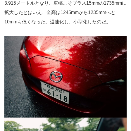
3.915メートルとなり、車幅こそプラス15mmの1735mmに
拡大したとはいえ、全高は1245mmから1235mmへと
10mmも低くなった。遅速化し、小型化したのだ。