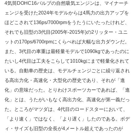
4気筒DOHC16バルブの自然吸気エンジンは、マイナーチ
ェンジを受けた2024年モデルからは4馬力の出力アップを
ほどこされて136ps/7000rpmをうたうにいたったけれど、
それでも旧型の3代目(2005年‐2015年)の2リッター・ユニ
ットの170ps/6700rpmにくらべれば大幅な出力ダウンだ。
また、3代目の車重は最軽量モデルで1090kgであったのに
たいし4代目は工夫をこらして1010kgにまで軽量化されて
いる。自動車の歴史は、モデルチェンジごとに繰り返され
る高出力化・高速化・大型化の歴史であり、それが「進
化」の意味だった。とりわけスポーツカーであれば、「進
化」とは、うたがいもなく高出力化、高速化が第一義だっ
た。ところがマツダは、4代目のロードスターにおいて、
「より速く」ではなく、「より遅く」したのである。ボデ
ィ・サイズも旧型の全長が4メートル超えであったのが