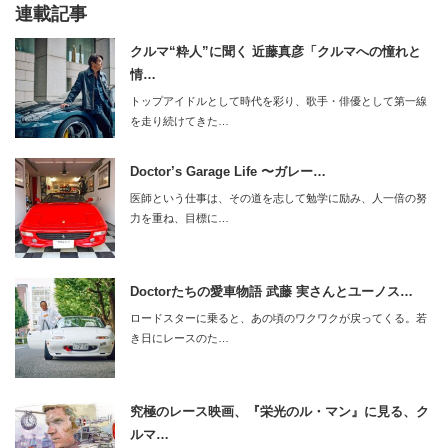
連載記事
クルマ“粋人”に聞く 近藤真彦「クルマへの憧れと
情…
トップアイドルとして時代を彩り、歌手・俳優として第一線
を走り続けてきた…
Doctor’s Garage Life 〜ガレー…
医師という仕事は、その道を志して勉学に励み、人一倍の努
力を重ね、目標に…
Doctorたちの愛車物語 武藤 実さんとユーノス…
ロードスターに乗ると、あの頃のワクワクが戻ってくる。若
き日にレースのた…
究極のレース映画、『栄光のル・マン』に見る、ク
ルマ…